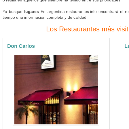
o repita en aquellos que siempre ha tenido entre sus prioridades.
Ya busque
lugares
En argentina.restaurantes.info encontrará el 
tiempo una información completa y de calidad.
Los Restaurantes más visi
Don Carlos
L