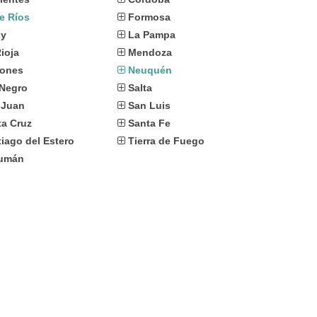
e Ríos
Formosa
uy
La Pampa
ioja
Mendoza
iones
Neuquén
 Negro
Salta
 Juan
San Luis
ta Cruz
Santa Fe
iago del Estero
Tierra de Fuego
umán