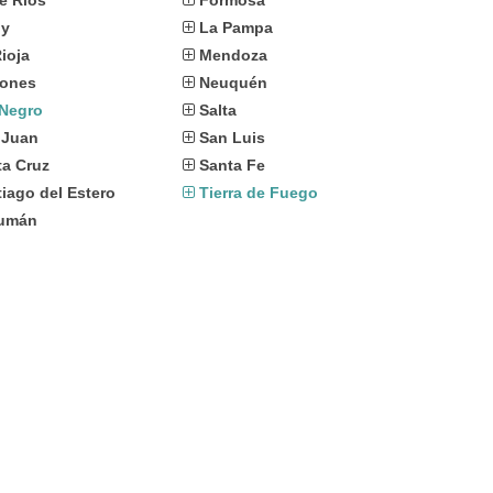
e Ríos
Formosa
uy
La Pampa
ioja
Mendoza
iones
Neuquén
 Negro
Salta
 Juan
San Luis
ta Cruz
Santa Fe
iago del Estero
Tierra de Fuego
umán