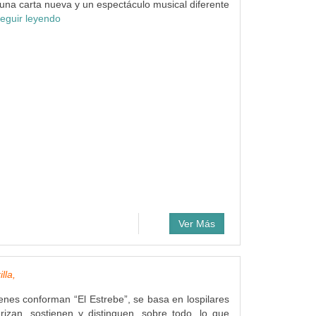
una carta nueva y un espectáculo musical diferente
eguir leyendo
Ver Más
lla,
enes conforman “El Estrebe”, se basa en lospilares
rizan, sostienen y distinguen, sobre todo, lo que