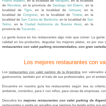
Puerto Madero
, en la localidad de
Neuquén
, en la localidad
de
Recoleta
, en la provincia de
Santiago del Estero
, en la
localidad de
Tigre
, en la localidad de
Ushuaia
, en la
localidad de
Congreso
, en la localidad de
Trelew
, en la
localidad de
San Carlos de Bariloche
, en la localidad de
San
Telmo
, en la
Ciudad Autónoma de Buenos Aires
, en la
provincia de
Tucumán
, ...
La gente busca en los restaurantes algo más que comer. La gente b
calidad en los productos, degustar los mejores platos, es por eso
restaurantes con valet parking recomendados, con gran variedad 
Los mejores restaurantes con val
Los
restaurantes con valet parking de la Argentina
son valorados e
gastronomía, también por el trato de sus profesionales, por el ambient
Encuentre en nuestra guía los restaurantes según sea su criterio,
ambiente, romántico, para ir con niños, para cenas de empresas, con
Descubra los
mejores restaurantes con valet parking de Argent
restaurantes o repita en aquellos que siempre ha tenido entre sus pr