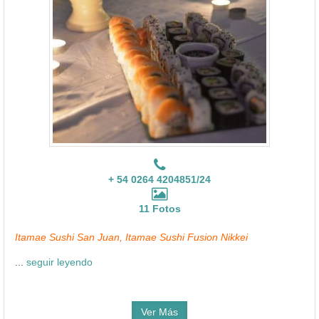
+ 54 0264 4204851/24
11 Fotos
Itamae Sushi San Juan, Itamae Sushi Fusion Nikkei
...
seguir leyendo
Ver Más