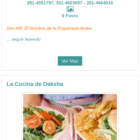
351-4551797, 351-4823557 - 351-4664016
6 Fotos
Don Afif, El Nombre de la Empanada Arabe
...
seguir leyendo
Ver Más
La Cocina de Daksha