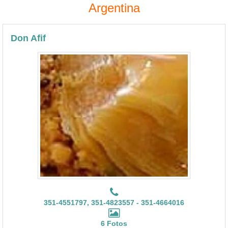
Argentina
Don Afif
351-4551797, 351-4823557 - 351-4664016
6 Fotos