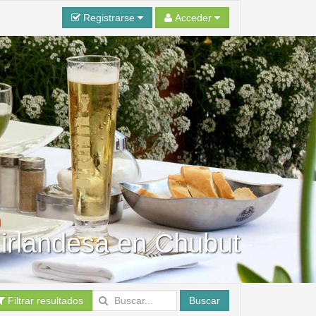
Registrarse
Acceder
irlandesa en Chubut
Filtrar resultados
Buscar