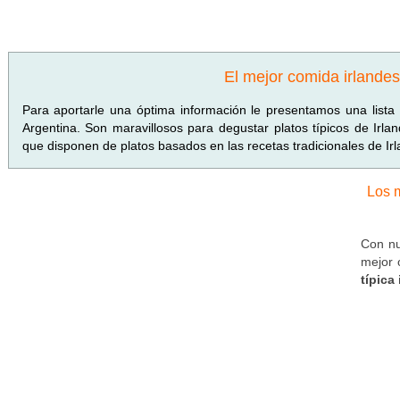
El mejor comida irlande
Para aportarle una óptima información le presentamos una list
Argentina. Son maravillosos para degustar platos típicos de Irl
que disponen de platos basados en las recetas tradicionales de Irl
Los m
Con nu
mejor o
típica