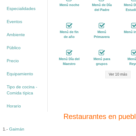
Menú noche
Menú de Día
Menú Dí
Especialidades
del Padre
Estudi
Eventos
Menú de fin
Menú
Menú in
Ambiente
de año
Primavera
Público
Menú Día del
Menú para
Menú
Precio
Maestro
grupos
Rey
Equipamiento
Ver 10 más
Tipo de cocina -
Comida típica
Horario
Restaurantes en pueb
1.-
Gaimán