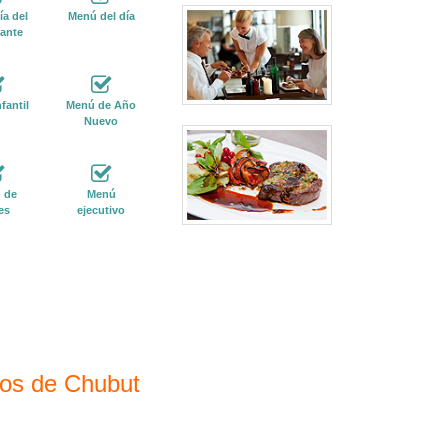
a del
Menú del día
ante
fantil
Menú de Año
Nuevo
 de
Menú
es
ejecutivo
los de Chubut