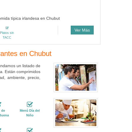
mida típica irlandesa en Chubut
Ver Más
Platos sin
TACC
urantes en Chubut
rindamos un listado de
iva. Están comprimidos
ad, ambiente, precio,
 de
Menú Día del
Buena
Niño